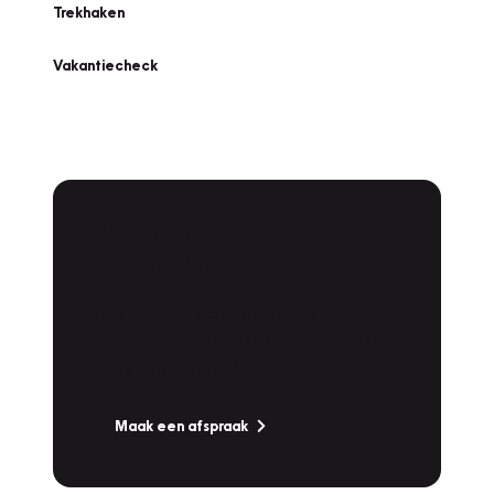
Trekhaken
Vakantiecheck
Plan een
Werkplaatsafspraak
Is uw auto toe aan Onderhoud,
Bandenwissel of een Vakantiecheck? Plan
online een afspraak!
Maak een afspraak