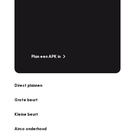
APK Keuring bij
Vakgarage!
Is het weer tijd voor de jaarlijkse APK? Ga
snel naar Vakgarage bij u in de buurt, en ga
zonder zorgen de weg op!
Plan een APK in
Direct plannen
Grote beurt
Kleine beurt
Airco onderhoud