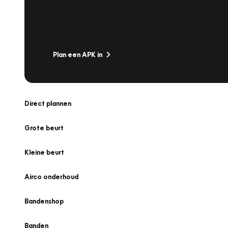
APK Keuring bij Vakgarage!
Is het weer tijd voor de jaarlijkse APK? Ga snel naar V
Plan een APK in
Direct plannen
Grote beurt
Kleine beurt
Airco onderhoud
Bandenshop
Banden