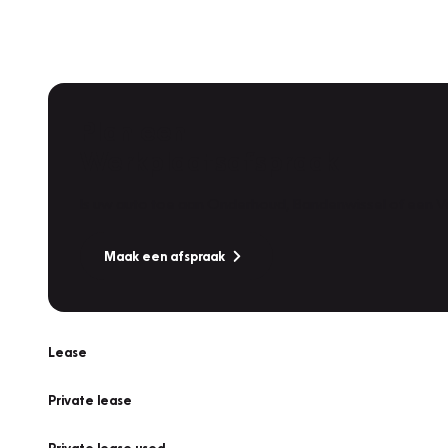
Plan een
Werkplaatsafspraak
Is uw auto toe aan Onderhoud, Bandenwissel of een Va
Maak een afspraak
Lease
Private lease