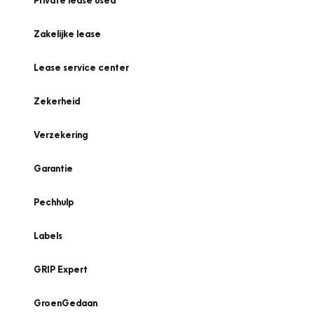
Private lease used
Zakelijke lease
Lease service center
Zekerheid
Verzekering
Garantie
Pechhulp
Labels
GRIP Expert
GroenGedaan