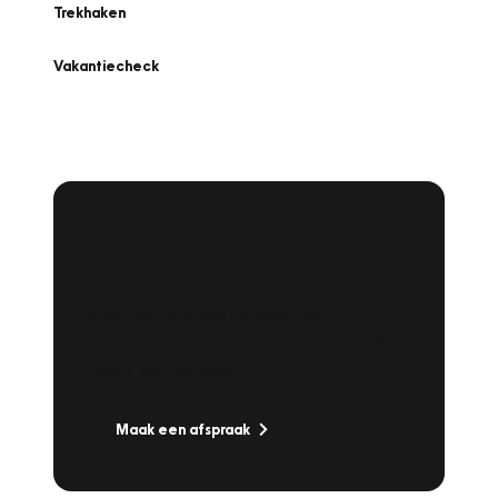
Trekhaken
Vakantiecheck
Plan een
Werkplaatsafspraak
Is uw auto toe aan Onderhoud,
Bandenwissel of een Vakantiecheck? Plan
online een afspraak!
Maak een afspraak