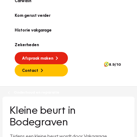
Carwash
Kom gerust verder
Historie vakgarage
Zekerheden
Afspraak maken
8.9/10
Contact
Onderhoud en reparatie
Kleine beurt in
Bodegraven
Tijdens een kleine beurt wordt door Vakgarage