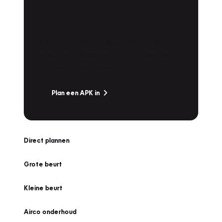
APK Keuring bij
Vakgarage!
Is het weer tijd voor de jaarlijkse APK? Ga
snel naar Vakgarage bij u in de buurt, en ga
zonder zorgen de weg op!
Plan een APK in
Direct plannen
Grote beurt
Kleine beurt
Airco onderhoud