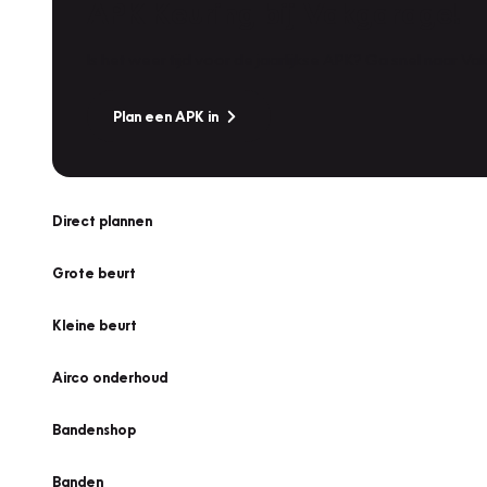
APK Keuring bij Vakgarage!
Is het weer tijd voor de jaarlijkse APK? Ga snel naar V
Plan een APK in
Direct plannen
Grote beurt
Kleine beurt
Airco onderhoud
Bandenshop
Banden