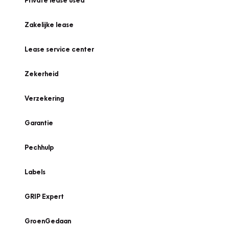
Private lease used
Zakelijke lease
Lease service center
Zekerheid
Verzekering
Garantie
Pechhulp
Labels
GRIP Expert
GroenGedaan