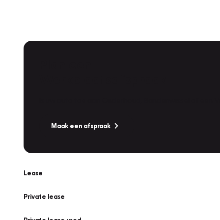
Plan een
Werkplaatsafspraak
Is uw auto toe aan Onderhoud, Bandenwissel of een Va
Maak een afspraak
Lease
Private lease