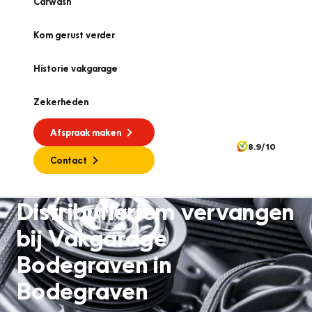
Carwash
Kom gerust verder
Historie vakgarage
Zekerheden
Afspraak maken
8.9/10
Contact
Distributieriem vervangen
Onderhoud en reparatie
bij Vakgarage
Bodegraven in
Bodegraven