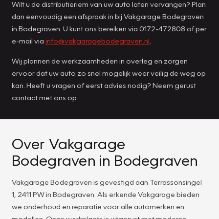
Wilt u de distributieriem van uw auto laten vervangen? Plan
dan eenvoudig een afspraak in bij Vakgarage Bodegraven
in Bodegraven. U kunt ons bereiken via 0172-472808 of per
e-mail via
info@vakgaragebodegraven.nl
.
Wij plannen de werkzaamheden in overleg en zorgen
ervoor dat uw auto zo snel mogelijk weer veilig de weg op
kan. Heeft u vragen of eerst advies nodig? Neem gerust
contact met ons op.
Over Vakgarage
Bodegraven in Bodegraven
Vakgarage Bodegraven is gevestigd aan Terrassonsingel
1, 2411 PW in Bodegraven. Als erkende Vakgarage bieden
we onderhoud en reparatie voor alle automerken en
modellen. Onze werkplaats is uitgerust met moderne