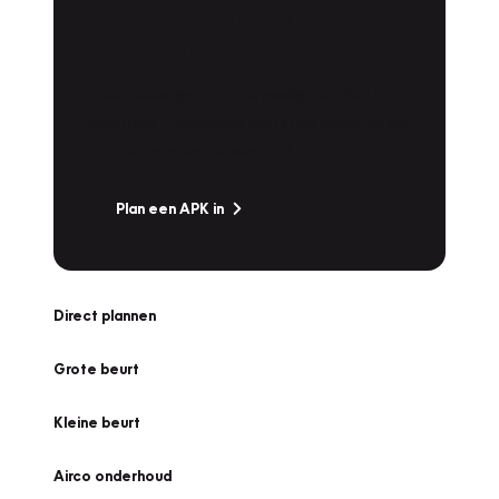
APK Keuring bij
Vakgarage!
Is het weer tijd voor de jaarlijkse APK? Ga
snel naar Vakgarage bij u in de buurt, en ga
zonder zorgen de weg op!
Plan een APK in
Direct plannen
Grote beurt
Kleine beurt
Airco onderhoud