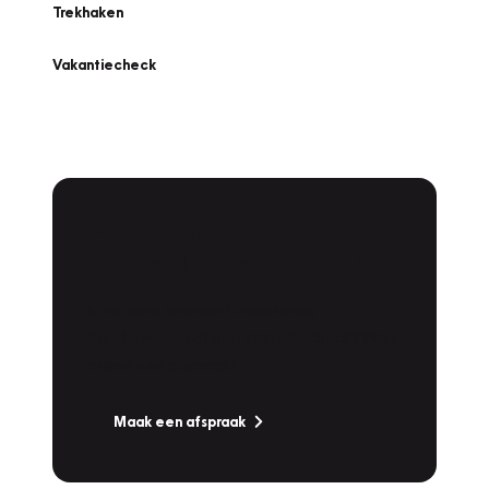
Trekhaken
Vakantiecheck
Plan een
Werkplaatsafspraak
Is uw auto toe aan Onderhoud,
Bandenwissel of een Vakantiecheck? Plan
online een afspraak!
Maak een afspraak