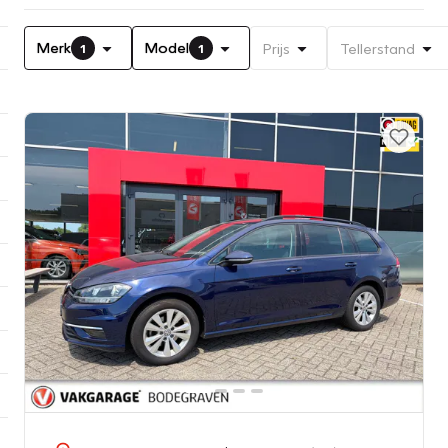
Merk
Model
Prijs
Tellerstand
1
1