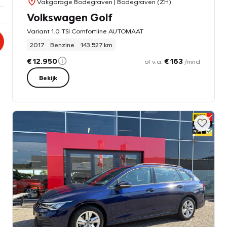
Vakgarage Bodegraven
| Bodegraven (ZH)
Volkswagen Golf
Variant 1.0 TSI Comfortline AUTOMAAT
2017
Benzine
143.527 km
€ 12.950
€ 163
of v.a.
/mnd
Bekijk