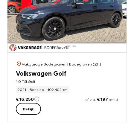
Vakgarage Bodegraven
| Bodegraven (ZH)
Volkswagen Golf
1.0 TSI Golf
2021
Benzine
102.402 km
€ 16.250
€ 197
of v.a.
/mnd
Bekijk