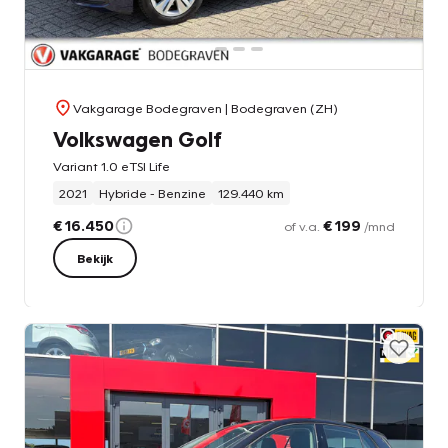
Vakgarage Bodegraven
| Bodegraven (ZH)
Volkswagen Golf
Variant 1.0 eTSI Life
2021
Hybride - Benzine
129.440 km
€ 16.450
€ 199
of v.a.
/mnd
Bekijk