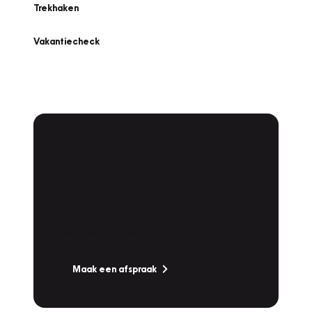
Trekhaken
Vakantiecheck
Plan een
Werkplaatsafspraak
Is uw auto toe aan Onderhoud,
Bandenwissel of een Vakantiecheck? Plan
online een afspraak!
Maak een afspraak