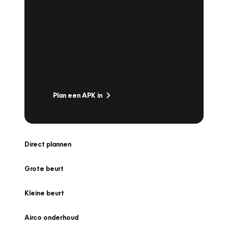
APK Keuring bij
Vakgarage!
Is het weer tijd voor de jaarlijkse APK? Ga
snel naar Vakgarage bij u in de buurt, en ga
zonder zorgen de weg op!
Plan een APK in
Direct plannen
Grote beurt
Kleine beurt
Airco onderhoud