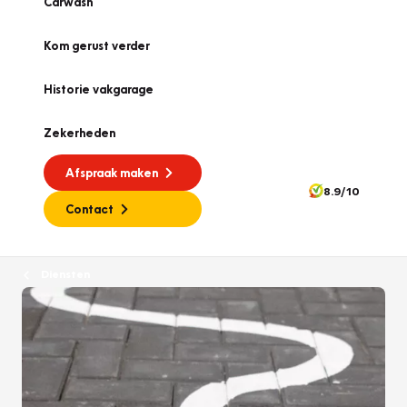
Carwash
Kom gerust verder
Historie vakgarage
Zekerheden
Afspraak maken
8.9/10
Contact
Diensten