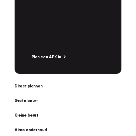
APK Keuring bij
Vakgarage!
Is het weer tijd voor de jaarlijkse APK? Ga
snel naar Vakgarage bij u in de buurt, en ga
zonder zorgen de weg op!
Plan een APK in
Direct plannen
Grote beurt
Kleine beurt
Airco onderhoud