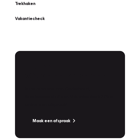
Trekhaken
Vakantiecheck
Plan een
Werkplaatsafspraak
Is uw auto toe aan Onderhoud,
Bandenwissel of een Vakantiecheck? Plan
online een afspraak!
Maak een afspraak