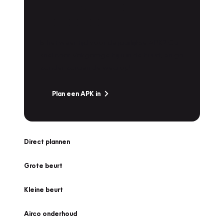
APK Keuring bij
Vakgarage!
Is het weer tijd voor de jaarlijkse APK? Ga
snel naar Vakgarage bij u in de buurt, en ga
zonder zorgen de weg op!
Plan een APK in
Direct plannen
Grote beurt
Kleine beurt
Airco onderhoud