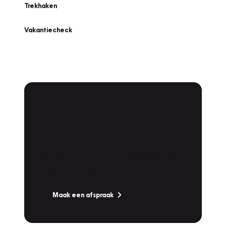
Trekhaken
Vakantiecheck
Plan een
Werkplaatsafspraak
Is uw auto toe aan Onderhoud,
Bandenwissel of een Vakantiecheck? Plan
online een afspraak!
Maak een afspraak