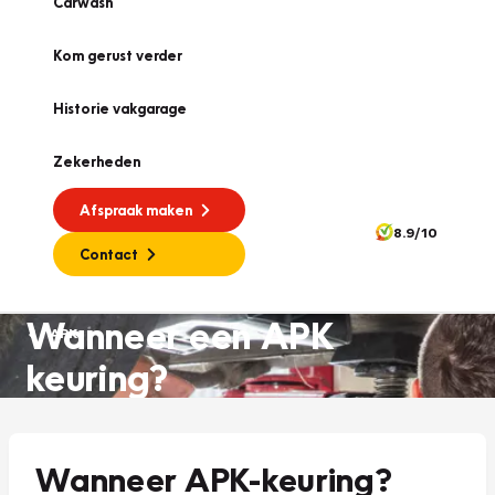
Carwash
Kom gerust verder
Historie vakgarage
Zekerheden
Afspraak maken
8.9/10
Contact
Wanneer een APK
APK
keuring?
Wanneer APK-keuring?