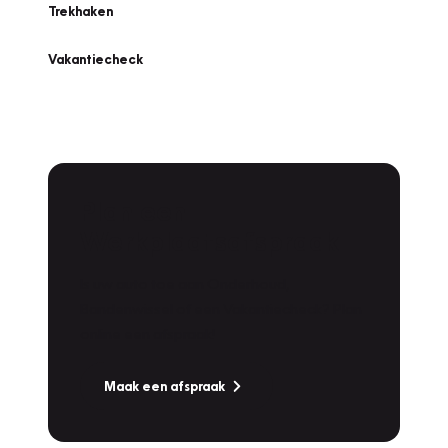
Trekhaken
Vakantiecheck
Plan een
Werkplaatsafspraak
Is uw auto toe aan Onderhoud,
Bandenwissel of een Vakantiecheck? Plan
online een afspraak!
Maak een afspraak