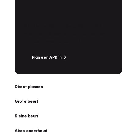
APK Keuring bij
Vakgarage!
Is het weer tijd voor de jaarlijkse APK? Ga
snel naar Vakgarage bij u in de buurt, en ga
zonder zorgen de weg op!
Plan een APK in
Direct plannen
Grote beurt
Kleine beurt
Airco onderhoud