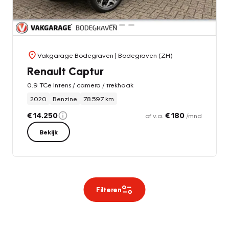
Vakgarage Bodegraven
| Bodegraven (ZH)
Renault Captur
0.9 TCe Intens / camera / trekhaak
2020
Benzine
78.597 km
€ 14.250
€ 180
of v.a.
/mnd
Bekijk
Filteren