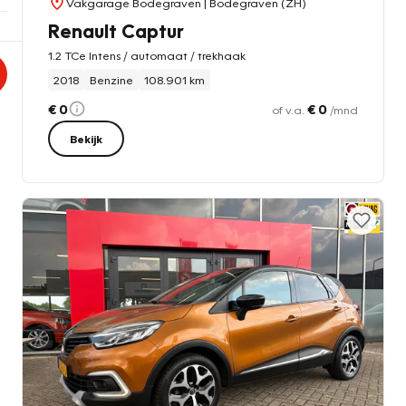
Vakgarage Bodegraven
| Bodegraven (ZH)
Renault Captur
1.2 TCe Intens / automaat / trekhaak
2018
Benzine
108.901 km
€ 0
€ 0
of v.a.
/mnd
Bekijk