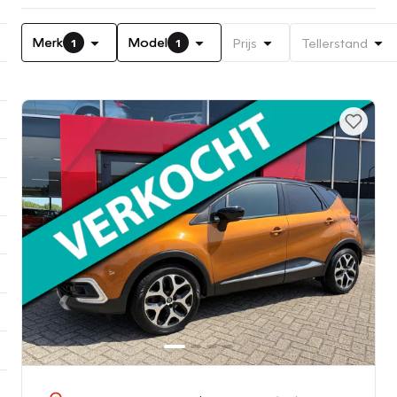
Merk
Model
Prijs
Tellerstand
1
1