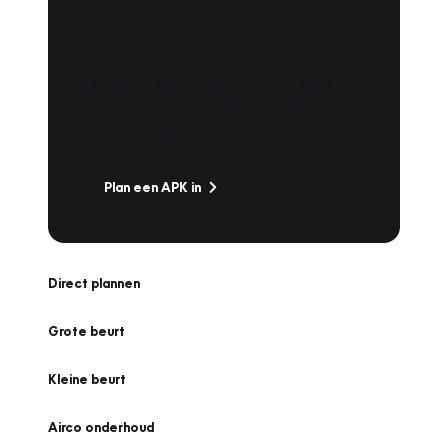
APK Keuring bij
Vakgarage!
Is het weer tijd voor de jaarlijkse APK? Ga
snel naar Vakgarage bij u in de buurt, en ga
zonder zorgen de weg op!
Plan een APK in
Direct plannen
Grote beurt
Kleine beurt
Airco onderhoud